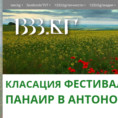
see.bg
facebook/TVT
1333.bg/личности
1333.bg/медии
ФЕСТИВА
КЛАСАЦИЯ
ПАНАИР В АНТОН