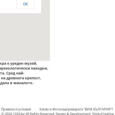
OK
кра е уреден музей,
 археологически находки,
а. Сред най-
 на древната крепост,
дала в миналото.
Правила и условия
Какво е Фотонадпреварата "ВИЖ БЪЛГАРИЯ"?
© 2026 1333.bg All Rights Reserved, Design & Development: StickyCreative