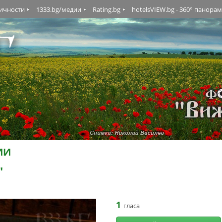
личности
1333.bg/медии
Rating.bg
hotelsVIEW.bg - 360° панора
ИИ
"
1
гласа