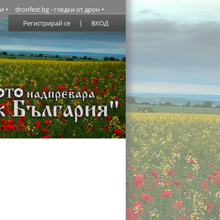
ми
dronfest.bg - гледки от дрон
Регистрирай се
|
ВХОД