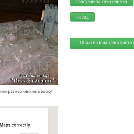
Гласувай за тази снимка
Назад
Обратно към класацията 
ален размер кликнете върху
 Maps correctly.