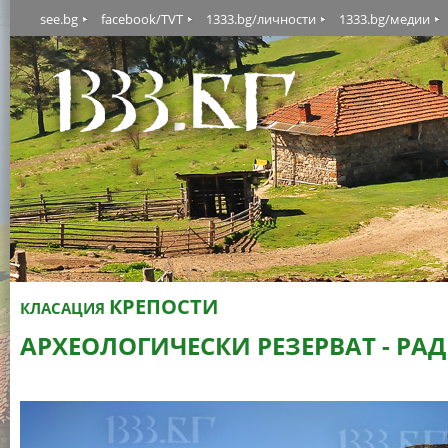
see.bg
facebook/TVT
1333.bg/личности
1333.bg/медии
КРЕПОСТИ
КЛАСАЦИЯ
АРХЕОЛОГИЧЕСКИ РЕЗЕРВАТ - РА