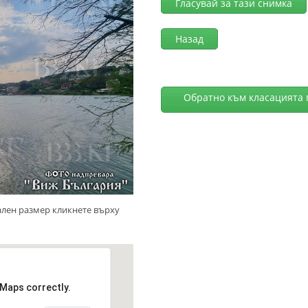
Гласувай за тази снимка
Назад
Обратно към класацията 
ален размер кликнете върху
 Maps correctly.