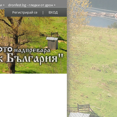
ми
dronfest.bg - гледки от дрон
Регистрирай се
|
ВХОД