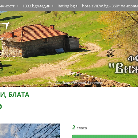
личности
1333.bg/медии
Rating.bg
hotelsVIEW.bg - 360° панора
И, БЛАТА
О
2
гласа