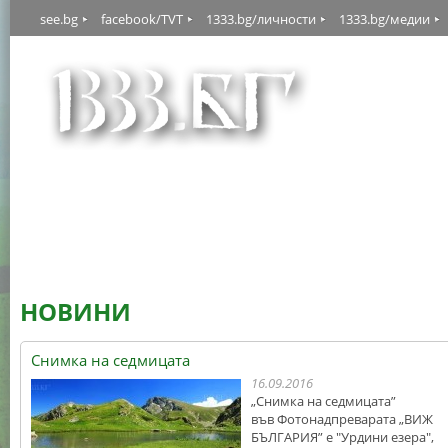
see.bg
facebook/TVT
1333.bg/личности
1333.bg/медии
НОВИНИ
Снимка на седмицата
16.09.2016
„Снимка на седмицата”
във Фотонадпреварата „ВИЖ
БЪЛГАРИЯ” е "Урдини езера",