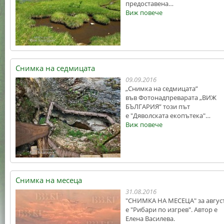
предоставена…
Виж повече
Снимка на седмицата
09.09.2016
„Снимка на седмицата”
във Фотонадпреварата „ВИЖ
БЪЛГАРИЯ” този път
е "Дяволската екопътека"…
Виж повече
Снимка на месеца
31.08.2016
"СНИМКА НА МЕСЕЦА" за авгус
е "Рибари по изгрев". Автор е
Елена Василева.