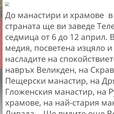
До манастири и храмове в
страната ще ви заведе Тел
седмица от 6 до 12 април.
медия, посветена изцяло и
насладите на спокойствие
навръх Великден, на Скрав
Пещерски манастир, на Др
Гложенския манастир, на 
храмове, на най-стария ма
Ливада... Ще видите още В