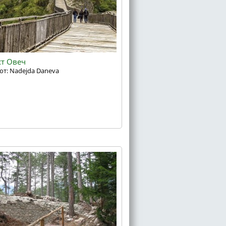
ст Овеч
от: Nadejda Daneva