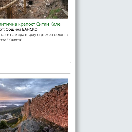
антична крепост Ситан Кале
 от: Община БАНСКО
та се намира върху стръмен склон в
тта “Калята”…