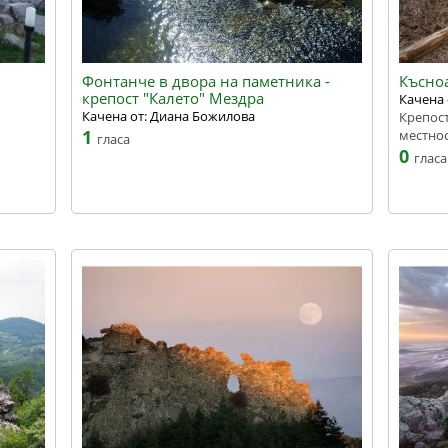
Фонтанче в двора на паметника -
Късно
крепост "Калето" Mездра
Качена
Качена от: Диана Божилова
Крепост
1
местнос
гласа
0
гласа