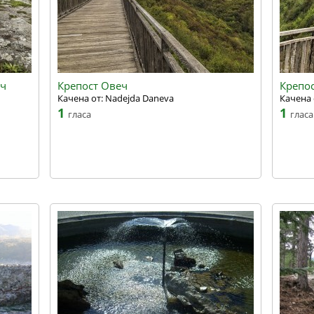
еч
Крепост Овеч
Крепо
Качена от: Nadejda Daneva
Качена 
1
1
гласа
гласа