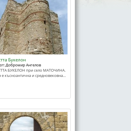
тта Букелон
от: Добромир Ангелов
ТТА БУКЕЛОН при село МАТОЧИНА.
н е късноантична и средновековна…