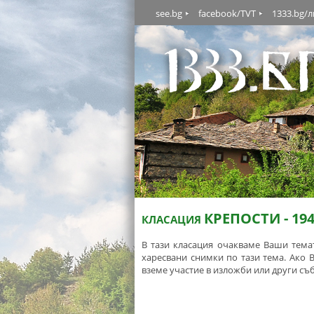
see.bg
facebook/TVT
1333.bg/
КРЕПОСТИ - 19
КЛАСАЦИЯ
В тази класация очакваме Ваши тема
харесвани снимки по тази тема. Ако 
вземе участие в изложби или други съ