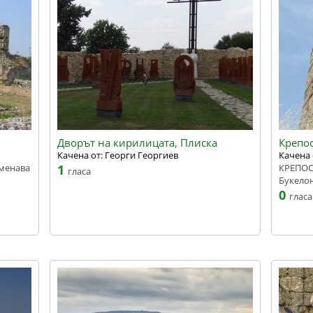
Дворът на кирилицата, Плиска
Крепос
Качена от: Георги Георгиев
Качена 
оменава
1
КРЕПОС
гласа
Букело
0
гласа