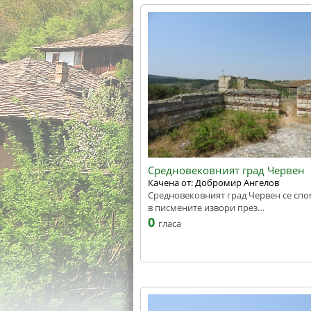
Средновековният град Червен
Качена от: Добромир Ангелов
Средновековният град Червен се сп
в писмените извори през…
0
гласа