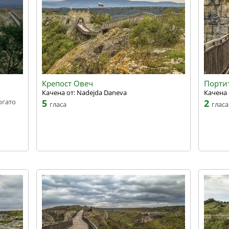
Крепост Овеч
Портит
Качена от: Nadejda Daneva
Качена 
огато
5
2
гласа
гласа