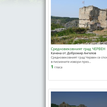
Средновековният град ЧЕРВЕН
Качена от: Добромир Ангелов
Средновековният град Червен се сп
в писмените извори през…
1
гласа