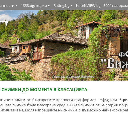
личности
1333.bg/медии
Rating.bg
hotelsVIEW.bg - 360° панора
4
СНИМКИ ДО МОМЕНТА В КЛАСАЦИЯТА
тични снимки от българските крепости във формат -
*.jpg
или
*.pn
Вашата снимка бъде класирана сред 1333-те снимки от България по 
бития, така че, моля изпращайте ни снимки с възможно най-висока ре