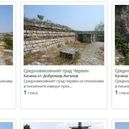
Средновековният град Червен
Средн
Качена от: Добромир Ангелов
Качена 
оменава
Средновековният град Червен се споменава
Среднов
в писмените извори през…
в писме
1
1
гласа
гласа