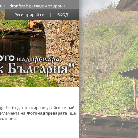
ми
dronfest.bg - гледки от дрон
Регистрирай се
|
ВХОД
g
. Ще бъдат класирани двайсетте най-
регламента на
Фотонадпреварата
ще
золюция.