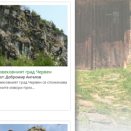
овековният град Червен
от: Добромир Ангелов
ековният град Червен се споменава
ните извори през…