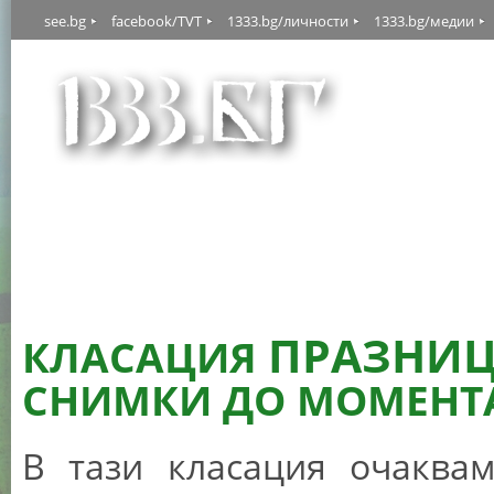
see.bg
facebook/TVT
1333.bg/личности
1333.bg/медии
ПРАЗНИЦ
КЛАСАЦИЯ
СНИМКИ ДО МОМЕНТА
В тази класация очаква