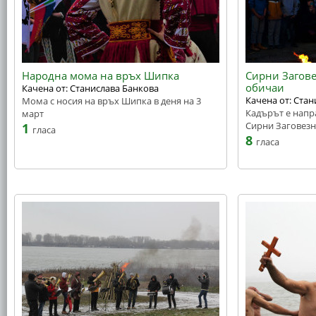
Народна мома на връх Шипка
Сирни Загове
обичаи
Качена от: Станислава Банкова
Качена от: Ста
Мома с носия на връх Шипка в деня на 3
Кадърът е напр
март
Сирни Заговезн
1
гласа
8
гласа