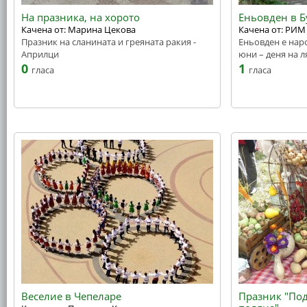
На празника, на хорото
Еньовден в Б
Качена от: Марина Цекова
Качена от: РИМ
Празник на сланината и греяната ракия -
Еньовден е наро
Априлци
юни – деня на 
0
1
гласа
гласа
Веселие в Чепеларе
Празник "Под