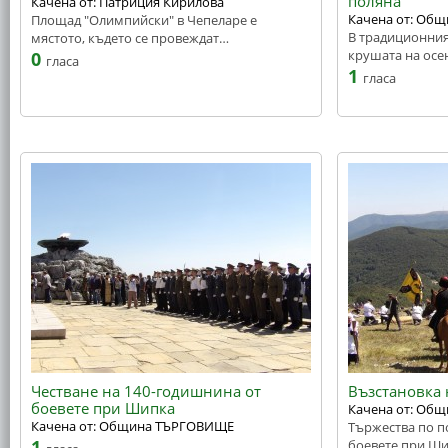
поляна"
Качена от: Патриция Кирилова
Качена от: Об
Площад "Олимпийски" в Чепеларе е
В традиционния
мястото, където се провеждат…
крушата на осе
0
гласа
1
гласа
Честване на 140-годишнина от
Възстановка 
боевете при Шипка
Качена от: Об
Качена от: Община ТЪРГОВИЩЕ
Тържества по п
1
боевете при Ш