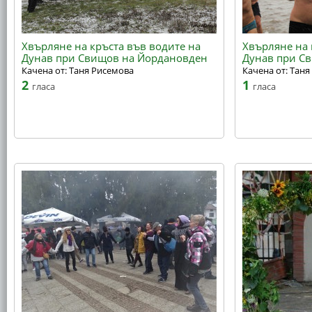
Хвърляне на кръста във водите на
Хвърляне на 
Дунав при Свищов на Йордановден
Дунав при С
Качена от: Таня Рисемова
Качена от: Тан
2
1
гласа
гласа