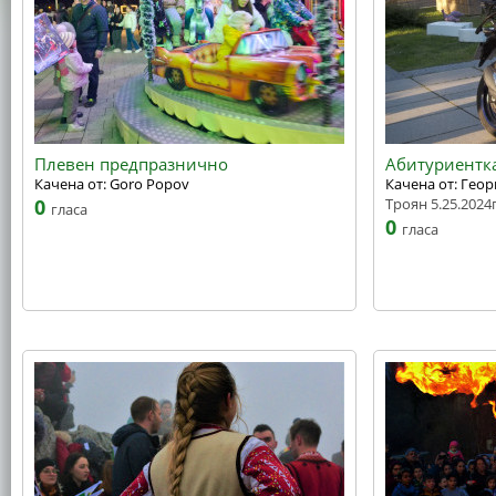
Плевен предпразнично
Абитуриентк
Качена от: Goro Popov
Качена от: Геор
0
Троян 5.25.2024г
гласа
0
гласа