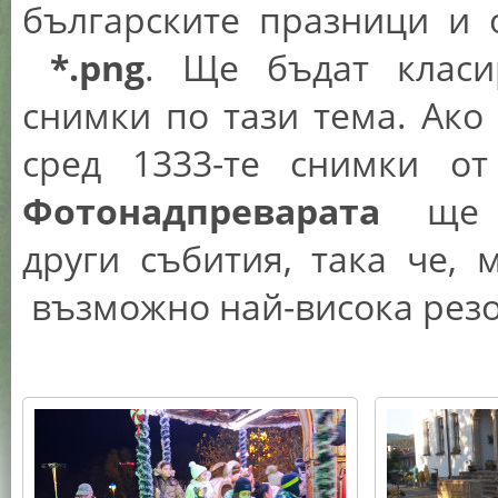
българските празници и 
*.png
. Ще бъдат класи
снимки по тази тема. Ако
сред 1333-те снимки о
Фотонадпреварата
ще вз
други събития, така че,
възможно най-висока рез