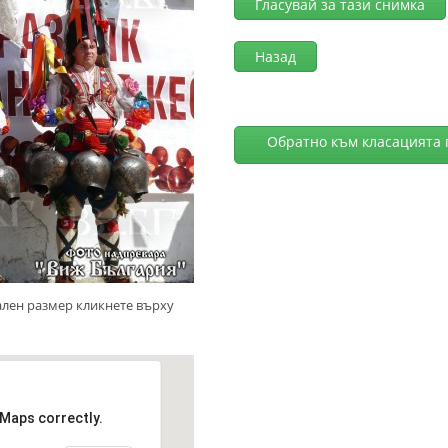
Гласувай за тази снимка
Назад
Обратно към класацията 
ален размер кликнете върху
 Maps correctly.