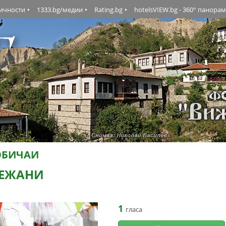
личности
1333.bg/медии
Rating.bg
hotelsVIEW.bg - 360° панора
ОБИЧАИ
РЕЖАНИ
1
гласа