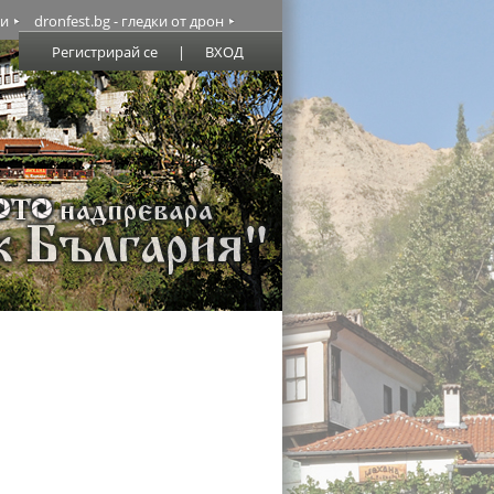
ми
dronfest.bg - гледки от дрон
Регистрирай се
|
ВХОД